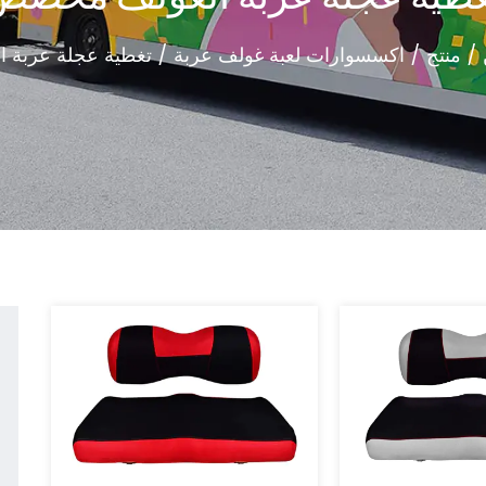
/
منتج
/
اكسسوارات لعبة غولف عربة
/
تغطية عجلة عربة ا