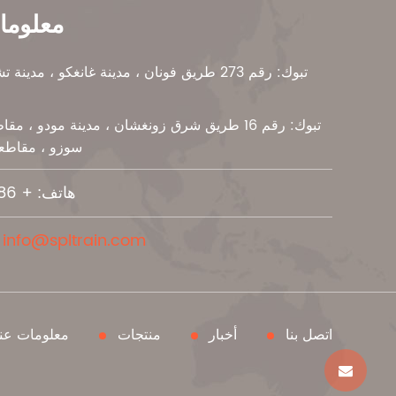
معلوما
تبوك: رقم 273 طريق فونان ، مدينة غانغكو ، مد
تبوك: رقم 16 طريق شرق زونغشان ، مدينة مودو ، م
سوزو ، مقاطعة
هاتف: + 86-15895439421
info@spltrain.com
البريد
اتصل بنا
أخبار
منتجات
معلومات عنا