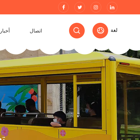
لغة
اتصال
أخبار
ت