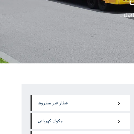
لغولف
قطار غير مطروق
مكوك كهربائي