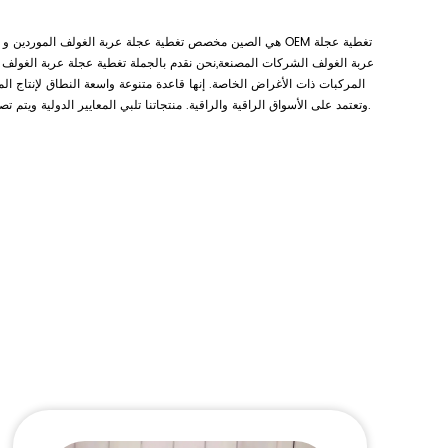
Guangdong Player Specialty Vehicles Manufacturing Co., Ltd. هي الصين
مخصص تغطية عجلة عربة الغولف الموردين
و
عربة الغولف الشركات المصنعة
,نحن نقدم
بالجملة تغطية عجلة عربة الغولف ل
المركبات ذات الأغراض الخاصة. إنها قاعدة متنوعة واسعة النطاق لإنتاج ال
وتعتمد على الأسواق الراقية والراقية. منتجاتنا تلبي المعايير الدولية ويتم تصديرها بشكل رئيسي إلى أوروبا والولايات المتحدة واليابان وأجزاء أخرى من العالم.